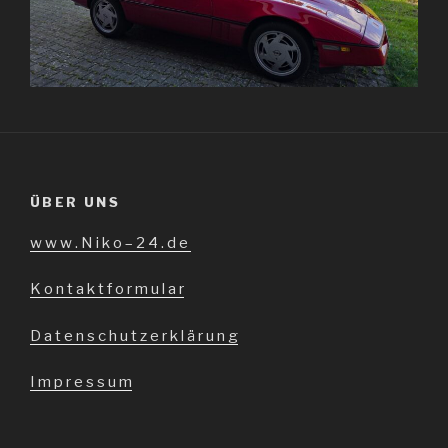
ÜBER UNS
w w w . N i k o – 2 4 . d e
K o n t a k t f o r m u l a r
D a t e n s c h u t z e r k l ä r u n g
I m p r e s s u m