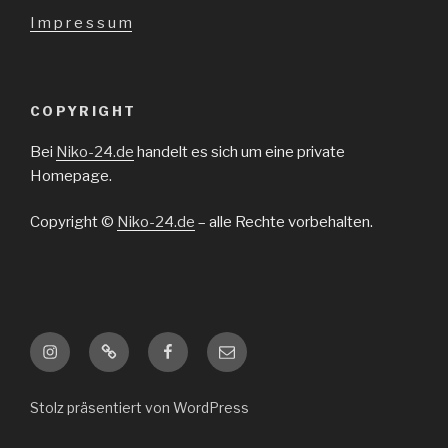
I m p r e s s u m
COPYRIGHT
Bei
Niko-24.de
handelt es sich um eine private
Homepage.
Copyright ©
Niko-24.de
– alle Rechte vorbehalten.
Instagram
TikTok
Facebook
E-
Mail
Stolz präsentiert von WordPress