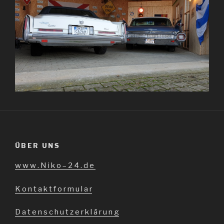
ÜBER UNS
w w w . N i k o – 2 4 . d e
K o n t a k t f o r m u l a r
D a t e n s c h u t z e r k l ä r u n g