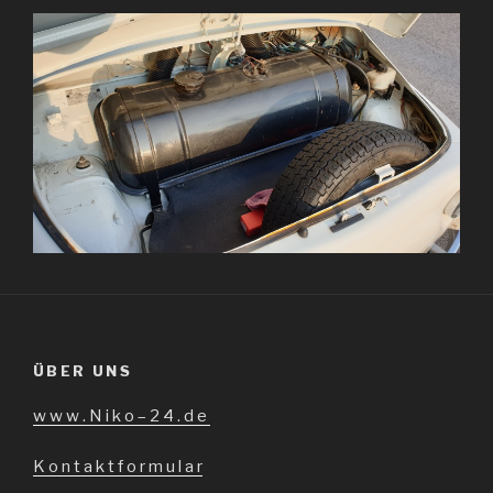
ÜBER UNS
w w w . N i k o – 2 4 . d e
K o n t a k t f o r m u l a r