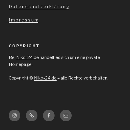
D a t e n s c h u t z e r k l ä r u n g
I m p r e s s u m
COPYRIGHT
Bei
Niko-24.de
handelt es sich um eine private
Homepage.
Copyright ©
Niko-24.de
– alle Rechte vorbehalten.
Instagram
TikTok
Facebook
E-
Mail