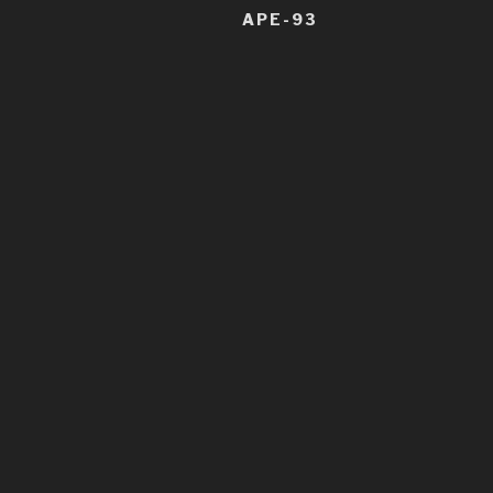
APE-93